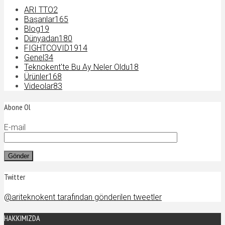
ARI TTO
2
Başarılar
165
Blog
19
Dünyadan
180
FIGHTCOVID19
14
Genel
34
Teknokent'te Bu Ay Neler Oldu
18
Ürünler
168
Videolar
83
Abone Ol
E-mail
Twitter
@ariteknokent tarafından gönderilen tweetler
HAKKIMIZDA