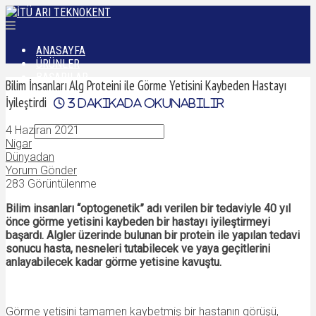
ANASAYFA
ÜRÜNLER
BAŞARILAR
Bilim İnsanları Alg Proteini ile Görme Yetisini Kaybeden Hastayı
DÜNYADAN
İyileştirdi
3
dakikada okunabilir
İLETIŞIM
4 Haziran 2021
Nigar
Dünyadan
Yorum Gönder
283 Görüntülenme
Bilim insanları “optogenetik” adı verilen bir tedaviyle 40 yıl
önce görme yetisini kaybeden bir hastayı iyileştirmeyi
başardı. Algler üzerinde bulunan bir protein ile yapılan tedavi
sonucu hasta, nesneleri tutabilecek ve yaya geçitlerini
anlayabilecek kadar görme yetisine kavuştu.
Görme yetisini tamamen kaybetmiş bir hastanın görüşü,