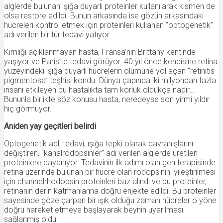
alglerde bulunan ışığa duyarlı proteinler kullanılarak kısmen de
olsa restore edildi. Bunun arkasında ise gözün arkasındaki
hücreleri kontrol etmek için proteinleri kullanan “optogenetik”
adı verilen bir tür tedavi yatıyor.
Kimliği açıklanmayan hasta, Fransa’nın Brittany kentinde
yaşıyor ve Paris’te tedavi görüyor. 40 yıl önce kendisine retina
yüzeyindeki ışığa duyarlı hücrelerin ölümüne yol açan “retinitis
pigmentosa” teşhisi kondu. Dünya çapında iki milyondan fazla
insanı etkileyen bu hastalıkta tam körlük oldukça nadir…
Bununla birlikte söz konusu hasta, neredeyse son yirmi yıldır
hiç görmüyor.
Aniden yay geçitleri belirdi
Optogenetik adlı tedavi, ışığa tepki olarak davranışlarını
değiştiren, “kanalrodopsinler” adı verilen alglerde üretilen
proteinlere dayanıyor. Tedavinin ilk adımı olan gen terapisinde
retina üzerinde bulunan bir hücre olan rodopsinin iyileştirilmesi
için channelrhodopsin proteinleri baz alındı ve bu proteinler,
retinanın derin katmanlarına doğru enjekte edildi. Bu proteinler
sayesinde göze çarpan bir ışık olduğu zaman hücreler o yöne
doğru hareket etmeye başlayarak beynin uyarılması
sağlanmış oldu.