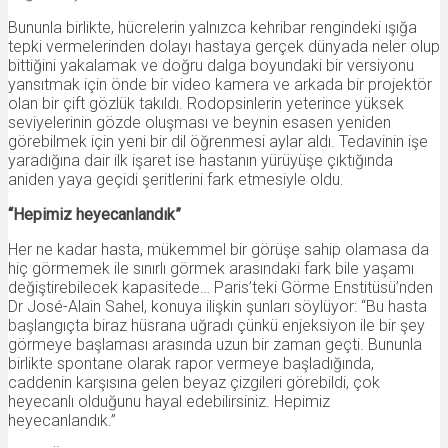
Bununla birlikte, hücrelerin yalnızca kehribar rengindeki ışığa
tepki vermelerinden dolayı hastaya gerçek dünyada neler olup
bittiğini yakalamak ve doğru dalga boyundaki bir versiyonu
yansıtmak için önde bir video kamera ve arkada bir projektör
olan bir çift gözlük takıldı. Rodopsinlerin yeterince yüksek
seviyelerinin gözde oluşması ve beynin esasen yeniden
görebilmek için yeni bir dil öğrenmesi aylar aldı. Tedavinin işe
yaradığına dair ilk işaret ise hastanın yürüyüşe çıktığında
aniden yaya geçidi şeritlerini fark etmesiyle oldu.
“Hepimiz heyecanlandık”
Her ne kadar hasta, mükemmel bir görüşe sahip olamasa da
hiç görmemek ile sınırlı görmek arasındaki fark bile yaşamı
değiştirebilecek kapasitede… Paris’teki Görme Enstitüsü’nden
Dr José-Alain Sahel, konuya ilişkin şunları söylüyor: “Bu hasta
başlangıçta biraz hüsrana uğradı çünkü enjeksiyon ile bir şey
görmeye başlaması arasında uzun bir zaman geçti. Bununla
birlikte spontane olarak rapor vermeye başladığında,
caddenin karşısına gelen beyaz çizgileri görebildi, çok
heyecanlı olduğunu hayal edebilirsiniz. Hepimiz
heyecanlandık.”