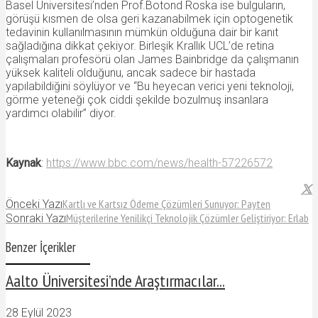
Basel Üniversitesi’nden Prof.Botond Roska ise bulguların,
görüşü kısmen de olsa geri kazanabilmek için optogenetik
tedavinin kullanılmasının mümkün olduğuna dair bir kanıt
sağladığına dikkat çekiyor. Birleşik Krallık UCL’de retina
çalışmaları profesörü olan James Bainbridge da çalışmanın
yüksek kaliteli olduğunu, ancak sadece bir hastada
yapılabildiğini söylüyor ve “Bu heyecan verici yeni teknoloji,
görme yeteneği çok ciddi şekilde bozulmuş insanlara
yardımcı olabilir” diyor.
Kaynak
:
https://www.bbc.com/news/health-57226572
Kartlı ve Kartsız Ödeme Çözümleri Sunuyor: Payten
Önceki Yazı
Müşterilerine Yenilikçi Teknolojik Çözümler Geliştiriyor: Erlab
Sonraki Yazı
Benzer İçerikler
Aalto Üniversitesi’nde Araştırmacılar...
28 Eylül 2023